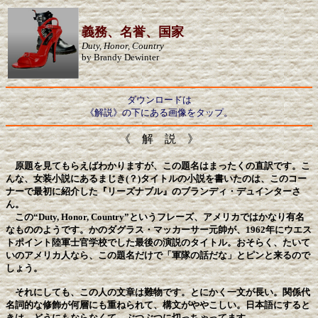
義務、名誉、国家
Duty, Honor, Country
by Brandy Dewinter
ダウンロードは
《解説》の下にある画像をタップ。
《 解 説 》
原題を見てもらえばわかりますが、この題名はまったくの直訳です。こ
んな、女装小説にあるまじき(？)タイトルの小説を書いたのは、このコー
ナーで最初に紹介した『リーズナブル』のブランディ・デュインターさ
ん。
この“Duty, Honor, Country”というフレーズ、アメリカではかなり有名
なもののようです。かのダグラス・マッカーサー元帥が、1962年にウエス
トポイント陸軍士官学校でした最後の演説のタイトル。おそらく、たいて
いのアメリカ人なら、この題名だけで「軍隊の話だな」とピンと来るので
しょう。
それにしても、この人の文章は難物です。とにかく一文が長い。関係代
名詞的な修飾が何層にも重ねられて、構文がややこしい。日本語にすると
きは、どうにもならなくて、ぶつぶつに切っちゃってます。