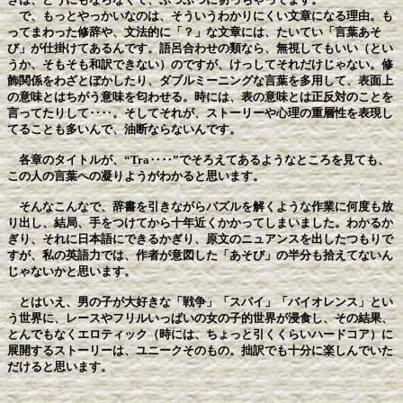
で、もっとやっかいなのは、そういうわかりにくい文章になる理由。も
ってまわった修辞や、文法的に「？」な文章には、たいてい「言葉あそ
び」が仕掛けてあるんです。語呂合わせの類なら、無視してもいい（とい
うか、そもそも和訳できない）のですが、けっしてそれだけじゃない。修
飾関係をわざとぼかしたり、ダブルミーニングな言葉を多用して、表面上
の意味とはちがう意味を匂わせる。時には、表の意味とは正反対のことを
言ってたりして‥‥。そしてそれが、ストーリーや心理の重層性を表現し
てることも多いんで、油断ならないんです。
各章のタイトルが、“Tra‥‥”でそろえてあるようなところを見ても、
この人の言葉への凝りようがわかると思います。
そんなこんなで、辞書を引きながらパズルを解くような作業に何度も放
り出し、結局、手をつけてから十年近くかかってしまいました。わかるか
ぎり、それに日本語にできるかぎり、原文のニュアンスを出したつもりで
すが、私の英語力では、作者が意図した「あそび」の半分も拾えてないん
じゃないかと思います。
とはいえ、男の子が大好きな「戦争」「スパイ」「バイオレンス」とい
う世界に、レースやフリルいっぱいの女の子的世界が浸食し、その結果、
とんでもなくエロティック（時には、ちょっと引くくらいハードコア）に
展開するストーリーは、ユニークそのもの。拙訳でも十分に楽しんでいた
だけると思います。