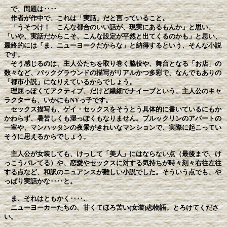
で、問題は‥‥
作者が作中で、これは「実話」だと言っていること。
「うそつけ！ こんな都合のいい話が、現実にあるもんか」と思い、
「いや、実話だからこそ、こんな設定が平然と出てくるのかも」と思い、
最終的には「ま、ニューヨークだからな」と納得するという、そんな小説
です。
そう感じるのは、主人公たちを取り巻く脇役や、舞台となる「お店」の
数々など、バックグラウンドの描写がリアルかつ多彩で、なんでもありの
「都市小説」になりえているからでしょう。
理屈っぽくてアクティブ、だけど繊細でナイーブという、主人公のキャ
ラクターも、いかにもNYっ子です。
セックス描写も、ゲイ・セックスをそうとう具体的に書いているにもか
かわらず、暑苦しくも湿っぽくもなりません。ブルックリンのアパートの
一室や、マンハッタンの夜景がきれいなマンションで、実際に起こってい
そうに思えるからでしょう。
主人公が女装しても、けっして「美人」にはならない点（最後まで、け
っこうバレてる）や、恋愛やセックスに対する気持ちが時々刻々右往左往
する点など、和訳のニュアンスが難しい小説でした。そういう点でも、や
っぱり実話かな‥‥と。
ま、それはともかく‥‥、
ニューヨーカーたちの、甘くてほろ苦い(女装)恋物語。とろけてくださ
い。