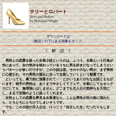
テリーとロバート
Terry and Robert
by Marianne Wright
ダウンロードは
《解説》の下にある画像をタップ。
《 解 説 》
男性との恋愛を扱った女装小説というのは、ふつう、女装という行為が
先にあって、女の気分を味わっているうちに男を好きになってしまうとい
うパターンが多いのですが、この小説は逆。そのケのない男が、まず男性
に心惹かれ、その男性の望みに沿って女装していくという順番です。
といっても、暴力的に強要されて‥‥とかいうありがちなお話ともちが
います。相手の男性は、あくまでやさしくてフェア。女装にしてもセック
スにしても、無理強いはしません。どこまでも主人公の気持ちを大切に
し、まるで宝物のように扱ってくれます。
女性としての恋愛を夢見る女装者なら、こんな男性が目の前に現れた
ら、とろとろにとろけてしまいそうです。
でも、この小説の主人公は、けっこう「自立した女」だったりもしま
す。