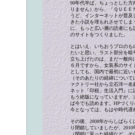
90年代半ば、ちょっとした
りません）から、「ＱＵＥＥ
うど、インターネットが普及
きた小説を埋もれさせてしま
に、もっと広い層の読者にも
のサイトをつくりました。
とはいえ、いちおうプロのも
たいと思い、ラスト部分を暗
立ち上げたのは、まだ一般向け
６月ですから、女装系のサイ
としても、国内で最初に近い
（そのあたりの経緯については
ァクトリー社から立石洋一名
ネット「印税」生活入門』に
もう絶版になっていますが、
ば今でも読めます。HPづく
今となっては、もはや時代遅
その後、2008年からしばら
り閉鎖していましたが、201
（閉鎖に至った経緯など、そ