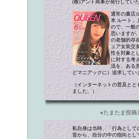
(株)アント商事が発行してい
通常の書店
本 ルート
ので、一般
思いますが
の老舗的存
ュア女装交
性を対象と
に対する考
流を、ある
どマニアックに）追求してい
（インターネットの普及ととも
ました。）
●
たまたま投稿
私自身は当時、「行為として
昔から、自分の中の指向とし